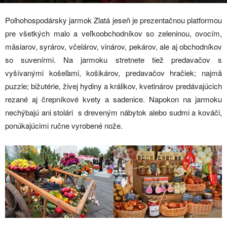
Poľnohospodársky jarmok Zlatá jeseň je prezentačnou platformou
pre všetkých malo a veľkoobchodníkov so zeleninou, ovocím,
mäsiarov, syrárov, včelárov, vinárov, pekárov, ale aj obchodníkov
so suvenírmi. Na jarmoku stretnete tiež predavačov s
vyšívanými košeľami, košikárov, predavačov hračiek; najmä
puzzle; bižutérie, živej hydiny a králikov, kvetinárov predávajúcich
rezané aj črepníkové kvety a sadenice. Napokon na jarmoku
nechýbajú ani stolári s dreveným nábytok alebo sudmi a kováči,
ponúkajúcimi ručne vyrobené nože.