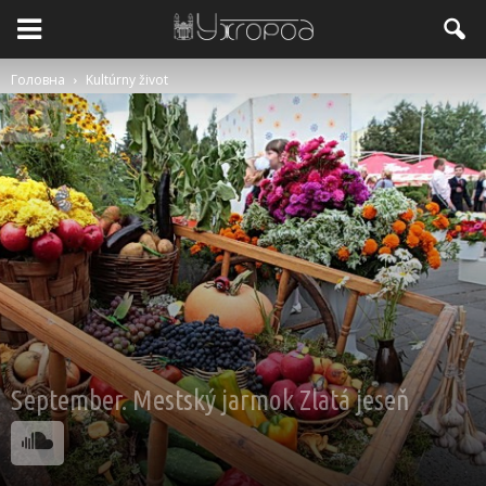
Головна
Kultúrny život
September. Mestský jarmok Zlatá jeseň