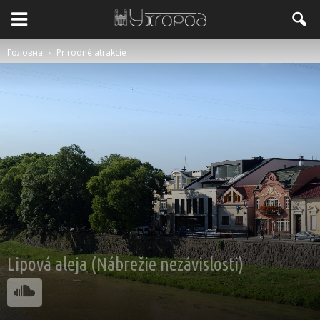
Головна
Prírodné atrakcie
Lipová aleja (Nábrežie nezávislosti)