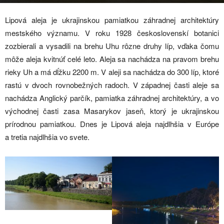
Lipová aleja je ukrajinskou pamiatkou záhradnej architektúry
mestského významu. V roku 1928 československí botanici
zozbierali a vysadili na brehu Uhu rôzne druhy líp, vďaka čomu
môže aleja kvitnúť celé leto. Aleja sa nachádza na pravom brehu
rieky Uh a má dĺžku 2200 m. V aleji sa nachádza do 300 líp, ktoré
rastú v dvoch rovnobežných radoch. V západnej časti aleje sa
nachádza Anglický parčík, pamiatka záhradnej architektúry, a vo
východnej časti zasa Masarykov jaseň, ktorý je ukrajinskou
prírodnou pamiatkou. Dnes je Lipová aleja najdlhšia v Európe
a tretia najdlhšia vo svete.