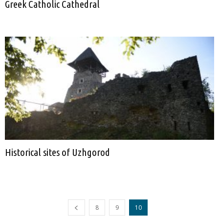
Greek Catholic Cathedral
Historical sites of Uzhgorod
8
9
10