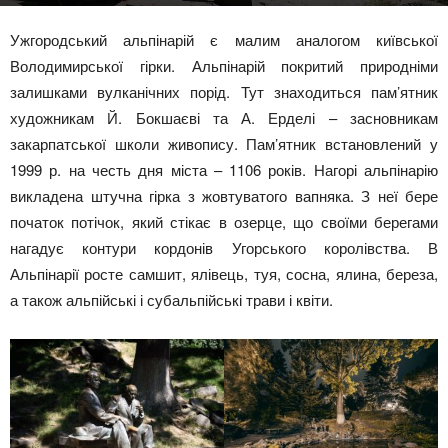
Ужгородський альпінарій є малим аналогом київської
Володимирської гірки. Альпінарій покритий природніми
залишками вулканічних порід. Тут знаходиться пам’ятник
художникам Й. Бокшаєві та А. Ерделі – засновникам
закарпатської школи живопису. Пам’ятник встановлений у
1999 р. на честь дня міста – 1106 років. Нагорі альпінарію
викладена штучна гірка з жовтуватого вапняка. З неї бере
початок потічок, який стікає в озерце, що своїми берегами
нагадує контури кордонів Угорського королівства. В
Альпінарії росте самшит, ялівець, туя, сосна, ялина, береза,
а також альпійські і субальпійські трави і квіти.