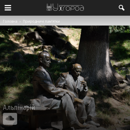
Головна
Природничі пам’ятки
Альпінарій